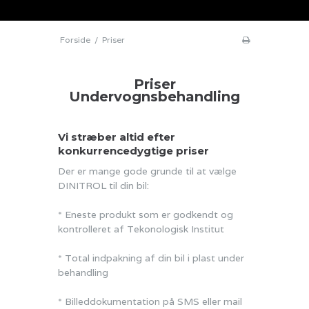
Forside
/
Priser
Priser
Undervognsbehandling
Vi stræber altid efter
konkurrencedygtige priser
Der er mange gode grunde til at vælge
DINITROL til din bil:
* Eneste produkt som er godkendt og
kontrolleret af Tekonologisk Institut
* Total indpakning af din bil i plast under
behandling
* Billeddokumentation på SMS eller mail