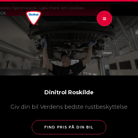
Vi bruger cookies for at sikre, at du får den bedste oplevelse på
vores hjemmeside.
Læs mere om cookies
CLOSE 
Ok
OPEN SUBMENU (RUSTBESKYTTELSE)
RUSTBESKYTTELSE
6
OPEN SUBMENU (KONTROL & GARANTI)
KONTROL & GARANTI
4
OPEN SUBMENU (PRISER)
PRISER
2
OPEN SUBMENU (NYHEDER)
NYHEDER
2
AR AUTO
Dinitrol Roskilde
AR BILUDLEJNING
Giv din bil Verdens bedste rustbeskyttelse
FIND PRIS PÅ DIN BIL