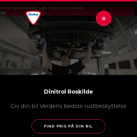
Vi bruger cookies for at sikre, at du får den bedste oplevelse på
vores hjemmeside.
Læs mere om cookies
Ok
OPEN SUBMENU (RUSTBESKYTTELSE)
RUSTBESKYTTELSE
6
OPEN SUBMENU (KONTROL & GARANTI)
KONTROL & GARANTI
4
OPEN SUBMENU (PRISER)
PRISER
2
OPEN SUBMENU (NYHEDER)
NYHEDER
2
AR AUTO
Dinitrol Roskilde
AR BILUDLEJNING
Giv din bil Verdens bedste rustbeskyttelse
FIND PRIS PÅ DIN BIL