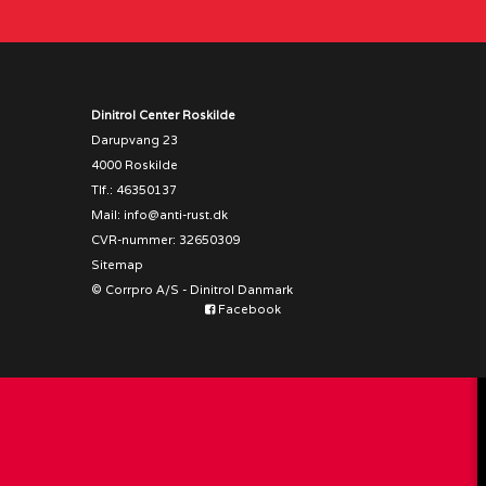
Dinitrol Center Roskilde
Darupvang 23
4000 Roskilde
Tlf.
:
46350137
Mail
:
info@anti-rust.dk
CVR-nummer
:
32650309
Sitemap
© Corrpro A/S -
Dinitrol Danmark
Facebook