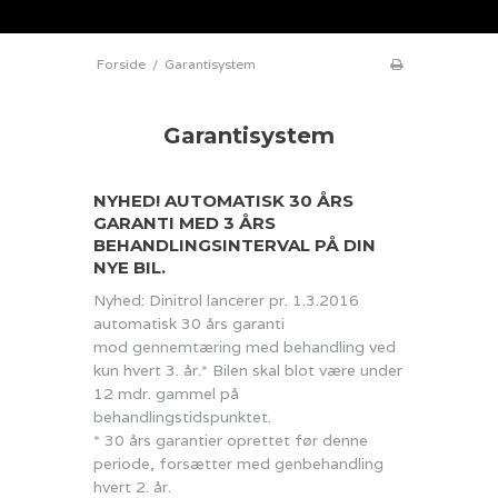
Forside
/
Garantisystem
Garantisystem
NYHED! AUTOMATISK 30 ÅRS
GARANTI MED 3 ÅRS
BEHANDLINGSINTERVAL PÅ DIN
NYE BIL.
Nyhed: Dinitrol lancerer pr. 1.3.2016
automatisk 30 års garanti
mod gennemtæring med behandling ved
kun hvert 3. år.* Bilen skal blot være under
12 mdr. gammel på
behandlingstidspunktet.
* 30 års garantier oprettet før denne
periode, forsætter med genbehandling
hvert 2. år.