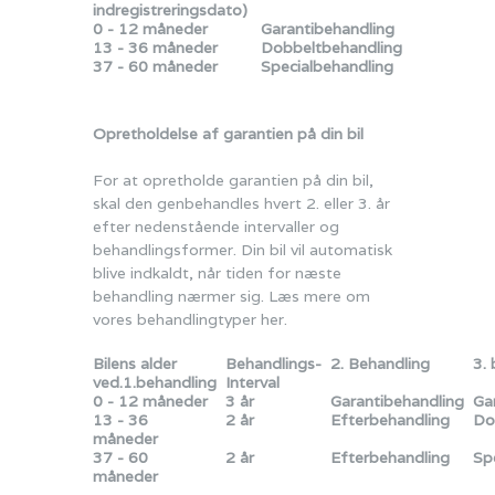
indregistreringsdato)
0 - 12 måneder
Garantibehandling
13 - 36 måneder
Dobbeltbehandling
37 - 60 måneder
Specialbehandling
Opretholdelse af garantien på din bil
For at opretholde garantien på din bil,
skal den genbehandles hvert 2. eller 3. år
efter nedenstående intervaller og
behandlingsformer. Din bil vil automatisk
blive indkaldt, når tiden for næste
behandling nærmer sig.
Læs mere om
vores behandlingtyper her.
Bilens alder
Behandlings-
2. Behandling
3.
ved.1.behandling
Interval
0 - 12 måneder
3 år
Garantibehandling
Ga
13 - 36
2 år
Efterbehandling
Do
måneder
37 - 60
2 år
Efterbehandling
Sp
måneder