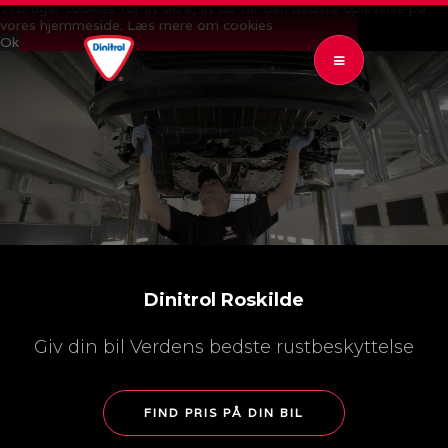
Vi bruger cookies for at sikre, at du får den bedste oplevelse på
vores hjemmeside.
Læs mere om cookies
CLOSE 
Ok
OPEN SUBMENU (RUSTBESKYTTELSE)
RUSTBESKYTTELSE
6
OPEN SUBMENU (KONTROL & GARANTI)
KONTROL & GARANTI
4
OPEN SUBMENU (PRISER)
PRISER
2
OPEN SUBMENU (NYHEDER)
NYHEDER
2
AR AUTO
Dinitrol Roskilde
AR BILUDLEJNING
Giv din bil Verdens bedste rustbeskyttelse
FIND PRIS PÅ DIN BIL