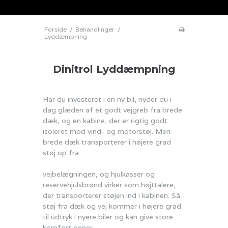
Forside
/
Behandlinger
/
Lyddæmpning
Dinitrol Lyddæmpning
Har du investeret i en ny bil, nyder du i
dag glæden af et godt vejgreb fra brede
dæk, og en kabine, der er rigtig godt
isoleret mod vind- og motorstøj. Men
brede d
æk transporterer i højere grad
støj op fra
vejbelægningen, og hjulkasser og
reservehjulsbrønd virker som højttalere,
der transporterer støjen ind i kabinen. Så
støj fra dæk og vej kommer i højere grad
til udtryk i nyere biler og kan give store
komfort gener.