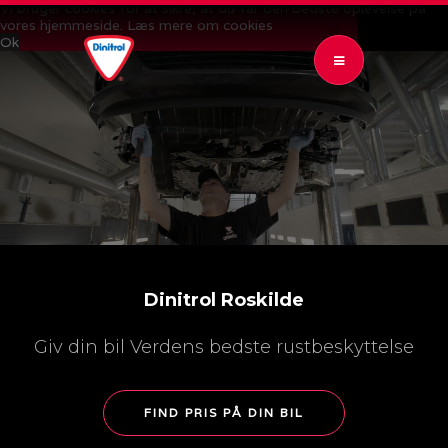
Vi bruger cookies for at sikre, at du får den bedste oplevelse på
vores hjemmeside.
Læs mere om cookies
CLOSE 
Ok
OPEN SUBMENU (RUSTBESKYTTELSE)
RUSTBESKYTTELSE
6
OPEN SUBMENU (KONTROL & GARANTI)
KONTROL & GARANTI
4
OPEN SUBMENU (PRISER)
PRISER
2
OPEN SUBMENU (NYHEDER)
NYHEDER
2
AR AUTO
Dinitrol Roskilde
AR BILUDLEJNING
Giv din bil Verdens bedste rustbeskyttelse
FIND PRIS PÅ DIN BIL