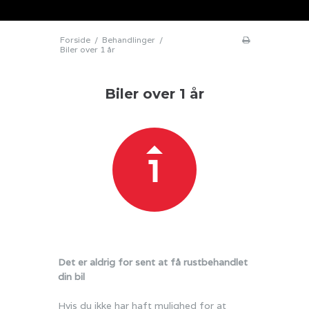
Forside
/
Behandlinger
/
Biler over 1 år
Biler over 1 år
Det er aldrig for sent at få rustbehandlet
din bil
Hvis du ikke har haft mulighed for at